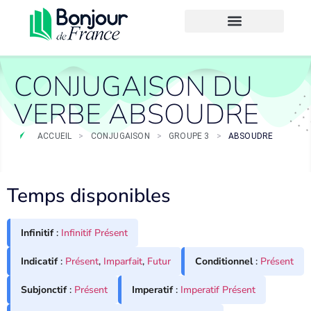
CONJUGAISON DU
VERBE ABSOUDRE
ACCUEIL
>
CONJUGAISON
>
GROUPE 3
>
ABSOUDRE
Temps disponibles
Infinitif
:
Infinitif Présent
Indicatif
:
Présent
,
Imparfait
,
Futur
Conditionnel
:
Présent
Subjonctif
:
Présent
Imperatif
:
Imperatif Présent