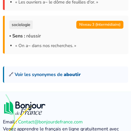
« Les ouvriers a~ le dôme de feuilles d'or. »
sociologie
Niveau 3 (Intermédiaire)
▪ Sens :
réussir
« On a~ dans nos recherches. »
🔗
Voir les synonymes de
aboutir
Email :
Contact@bonjourdefrance.com
Venez apprendre le français en ligne gratuitement avec