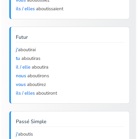
vous
aboutissiez
ils / elles
aboutissaient
Futur
j'
aboutirai
tu
aboutiras
il / elle
aboutira
nous
aboutirons
vous
aboutirez
ils / elles
aboutiront
Passé Simple
j'
aboutis