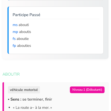
Participe Passé
ms
abouti
mp
aboutis
fs
aboutie
fp
abouties
ABOUTIR
véhicule motorisé
Niveau 1 (Débutant)
▪ Sens :
se terminer, finir
« La route a~ à la mer. »